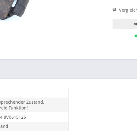
Vergleic
V
tsprechender Zustand,
eie Funktion!
4 8V0615126
sand