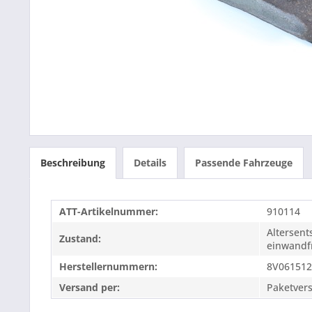
Beschreibung
Details
Passende Fahrzeuge
ATT-Artikelnummer:
910114
Altersen
Zustand:
einwandfr
Herstellernummern:
8V061512
Versand per:
Paketver