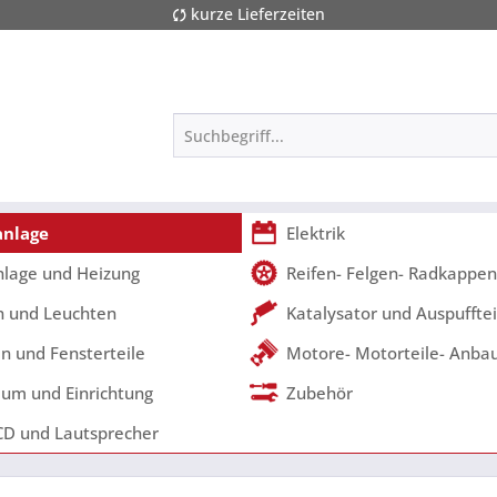
kurze Lieferzeiten
nlage
Elektrik
nlage und Heizung
Reifen- Felgen- Radkappen
 und Leuchten
Katalysator und Auspufftei
n und Fensterteile
Motore- Motorteile- Anbau
um und Einrichtung
Zubehör
CD und Lautsprecher