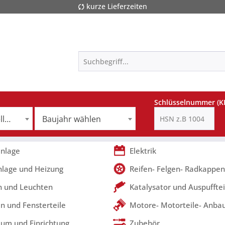
kurze Lieferzeiten
Schlüsselnummer (K
jetzt noch Modell auswählen
Baujahr wählen
nlage
Elektrik
nlage und Heizung
Reifen- Felgen- Radkappen
 und Leuchten
Katalysator und Auspufftei
n und Fensterteile
Motore- Motorteile- Anbau
um und Einrichtung
Zubehör