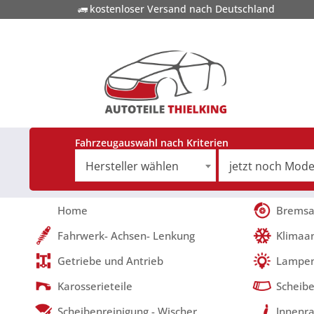
kostenloser Versand nach Deutschland
Fahrzeugauswahl nach Kriterien
Hersteller wählen
Home
Bremsa
Fahrwerk- Achsen- Lenkung
Klimaa
Getriebe und Antrieb
Lampen
Karosserieteile
Scheibe
Scheibenreinigung - Wischer
Innenra