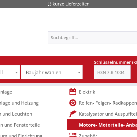
kurze Lieferzeiten
Schlüsselnummer (K
jetzt noch Modell auswählen
Baujahr wählen
nlage
Elektrik
nlage und Heizung
Reifen- Felgen- Radkappen
 und Leuchten
Katalysator und Auspufftei
n und Fensterteile
Motore- Motorteile- Anb
um und Einrichtung
Zubehör