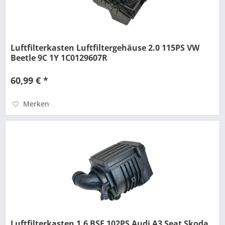
Luftfilterkasten Luftfiltergehäuse 2.0 115PS VW
Beetle 9C 1Y 1C0129607R
60,99 € *
Merken
Luftfilterkasten 1.6 BSE 102PS Audi A3 Seat Skoda