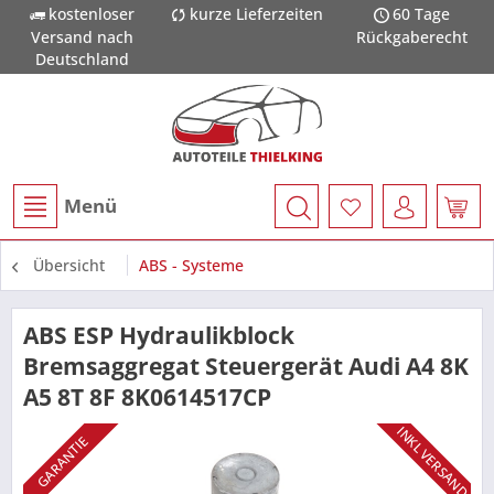
kostenloser
kurze Lieferzeiten
60 Tage
Versand nach
Rückgaberecht
Deutschland
Menü
Übersicht
ABS - Systeme
ABS ESP Hydraulikblock
Bremsaggregat Steuergerät Audi A4 8K
A5 8T 8F 8K0614517CP
INKL VERSAND
GARANTIE