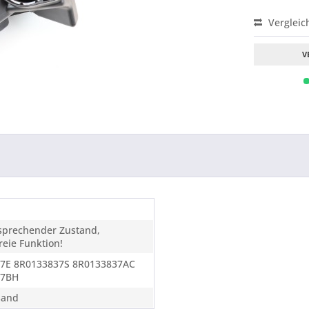
Vergleic
V
tsprechender Zustand,
eie Funktion!
7E 8R0133837S 8R0133837AC
37BH
sand