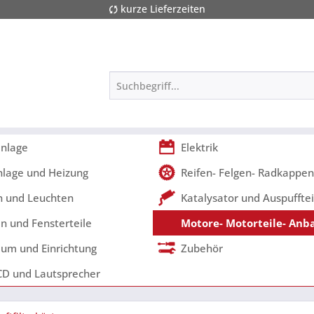
kurze Lieferzeiten
nlage
Elektrik
nlage und Heizung
Reifen- Felgen- Radkappen
 und Leuchten
Katalysator und Auspufftei
n und Fensterteile
Motore- Motorteile- Anb
um und Einrichtung
Zubehör
CD und Lautsprecher