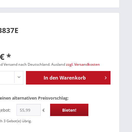
33837E
€ *
und Versand nach Deutschland. Ausland
zzgl. Versandkosten
In den
Warenkorb
einen alternativen Preisvorschlag:
gebot:
€
Bieten!
ch
3
Gebot(e) übrig.