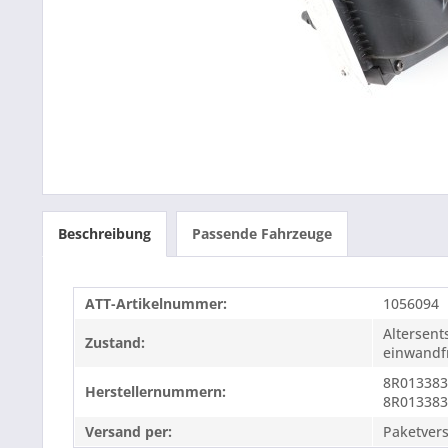
Beschreibung
Passende Fahrzeuge
ATT-Artikelnummer:
1056094
Altersen
Zustand:
einwandfr
8R013383
Herstellernummern:
8R01338
Versand per:
Paketver