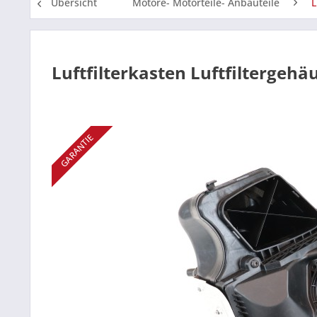
Übersicht
Motore- Motorteile- Anbauteile
L
Luftfilterkasten Luftfiltergehä
GARANTIE