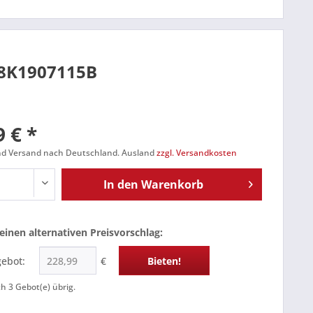
 8K1907115B
 € *
und Versand nach Deutschland. Ausland
zzgl. Versandkosten
In den
Warenkorb
einen alternativen Preisvorschlag:
gebot:
€
Bieten!
ch
3
Gebot(e) übrig.