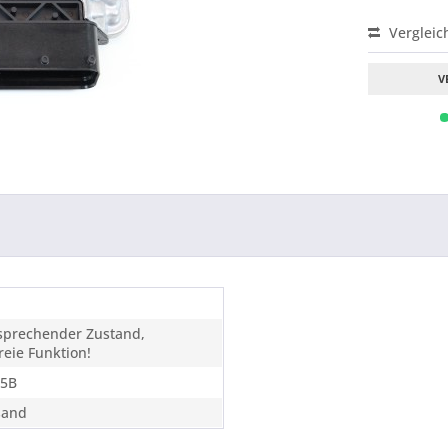
Vergleic
V
tsprechender Zustand,
eie Funktion!
15B
sand