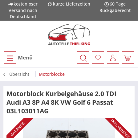
kostenloser
kurze Lieferzeiten
60 Tage
Versand nach
Rückgaberecht
Deutschland
Menü
Übersicht
Motorblöcke
Motorblock Kurbelgehäuse 2.0 TDI
Audi A3 8P A4 8K VW Golf 6 Passat
03L103011AG
INKL VERSAND
GARANTIE