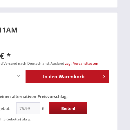
211AM
€ *
und Versand nach Deutschland. Ausland
zzgl. Versandkosten
In den
Warenkorb
einen alternativen Preisvorschlag:
gebot:
€
Bieten!
ch
3
Gebot(e) übrig.