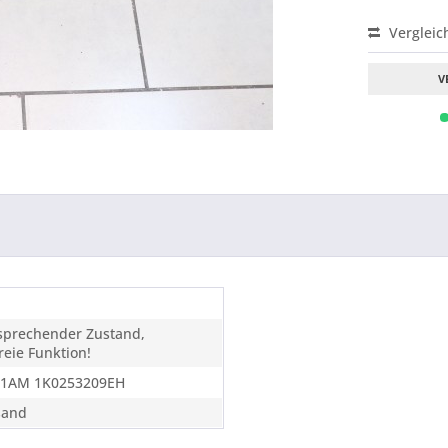
Vergleic
V
tsprechender Zustand,
eie Funktion!
11AM 1K0253209EH
sand