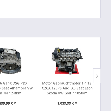
 6 Gang DSG PDX
Motor Gebrauchtmotor 1.4 TSI
B
S Seat Alhambra VW
CZCA 125PS Audi A3 Seat Leon
Bre
an 7N 124tkm
Skoda VW Golf 7 105tkm
98
439,99 € *
1.039,99 € *