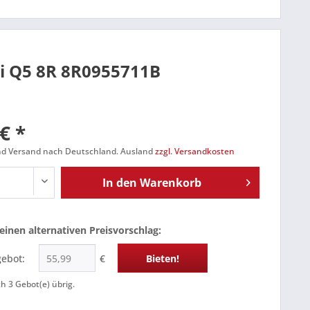
i Q5 8R 8R0955711B
€ *
und Versand nach Deutschland. Ausland
zzgl. Versandkosten
In den
Warenkorb
einen alternativen Preisvorschlag:
gebot:
€
Bieten!
ch
3
Gebot(e) übrig.