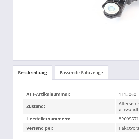
Beschreibung
Passende Fahrzeuge
ATT-Artikelnummer:
1113060
Altersen
Zustand:
einwandfr
Herstellernummern:
8R09557
Versand per:
Paketver