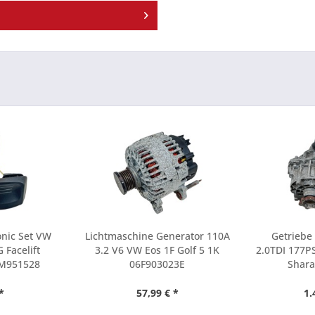
onic Set VW
Lichtmaschine Generator 110A
Getriebe
 Facelift
3.2 V6 VW Eos 1F Golf 5 1K
2.0TDI 177P
M951528
06F903023E
Shar
*
57,99 € *
1.