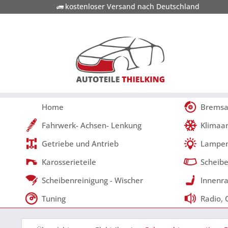
kostenloser Versand nach Deutschland
Home
Bremsa
Fahrwerk- Achsen- Lenkung
Klimaa
Getriebe und Antrieb
Lampen
Karosserieteile
Scheibe
Scheibenreinigung - Wischer
Innenra
Tuning
Radio, 