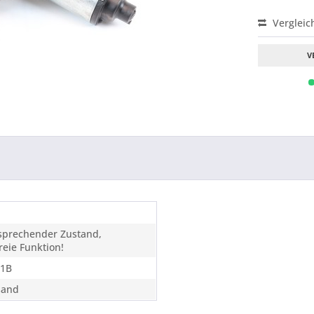
Vergleic
V
tsprechender Zustand,
eie Funktion!
11B
sand