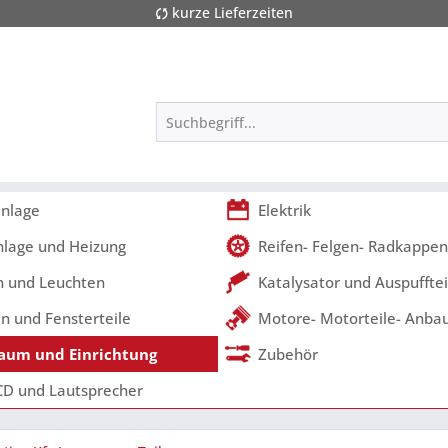
kurze Lieferzeiten
nlage
Elektrik
nlage und Heizung
Reifen- Felgen- Radkappen
 und Leuchten
Katalysator und Auspufftei
n und Fensterteile
Motore- Motorteile- Anbau
aum und Einrichtung
Zubehör
CD und Lautsprecher