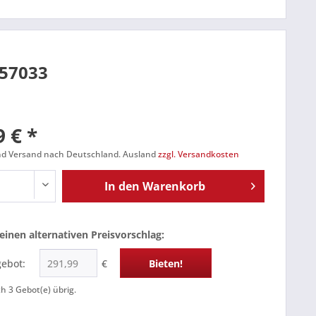
857033
 € *
und Versand nach Deutschland. Ausland
zzgl. Versandkosten
In den
Warenkorb
einen alternativen Preisvorschlag:
gebot:
€
Bieten!
ch
3
Gebot(e) übrig.