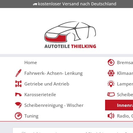
kostenloser Versand nach Deutschland
Home
Bremsa
Fahrwerk- Achsen- Lenkung
Klimaa
Getriebe und Antrieb
Lampen
Karosserieteile
Scheibe
Scheibenreinigung - Wischer
Innenr
Tuning
Radio, 