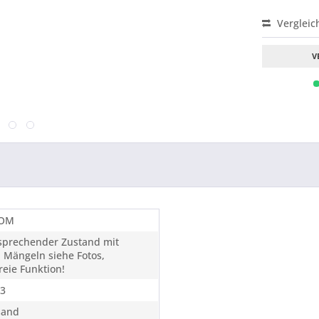
Vergleic
V
-OM
tsprechender Zustand mit
 Mängeln siehe Fotos,
eie Funktion!
3
sand