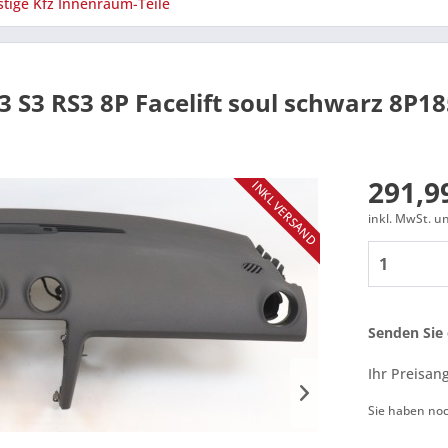
stige Kfz Innenraum-Teile
 S3 RS3 8P Facelift soul schwarz 8P1
291,99
INKL VERSAND
inkl. MwSt. 
Senden Sie 
Ihr Preisan
Sie haben no