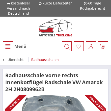
kostenloser
kurze Lieferzeiten
60 Tage
Versand nach
Rückgaberecht
Deutschland
Menü
Übersicht
Radhausschalen
Radhausschale vorne rechts
Innenkotflügel Radschale VW Amarok
2H 2H0809962B
INKL VERSAND
GARANTIE