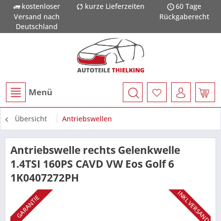
kostenloser
kurze Lieferzeiten
60 Tage
Versand nach
Rückgaberecht
Deutschland
Menü
Übersicht
Antriebswellen
Antriebswelle rechts Gelenkwelle
1.4TSI 160PS CAVD VW Eos Golf 6
1K0407272PH
INKL VERSAND
GARANTIE