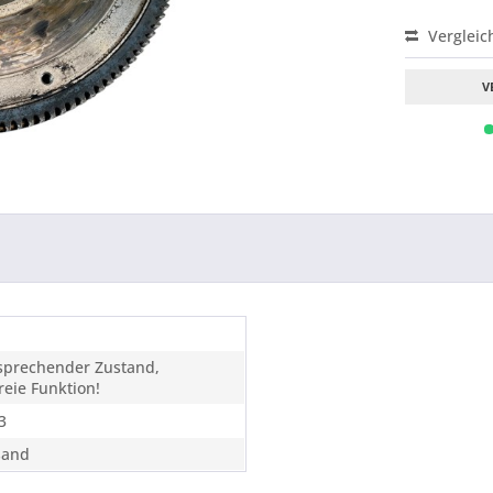
Vergleic
V
tsprechender Zustand,
eie Funktion!
3
sand