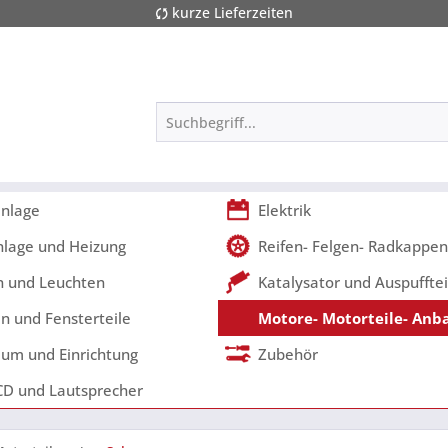
kurze Lieferzeiten
nlage
Elektrik
nlage und Heizung
Reifen- Felgen- Radkappen
 und Leuchten
Katalysator und Auspufftei
n und Fensterteile
Motore- Motorteile- Anb
um und Einrichtung
Zubehör
CD und Lautsprecher