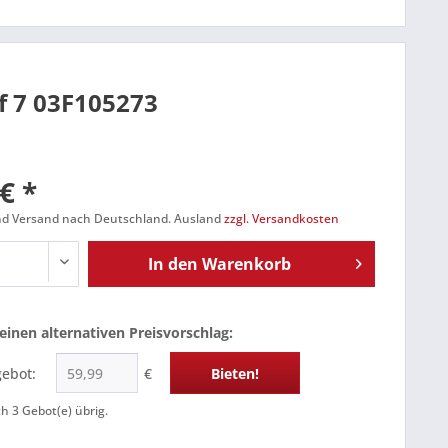
f 7 03F105273
€ *
und Versand nach Deutschland. Ausland
zzgl. Versandkosten
In den
Warenkorb
einen alternativen Preisvorschlag:
gebot:
€
Bieten!
ch
3
Gebot(e) übrig.