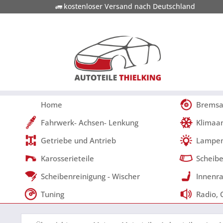
kostenloser Versand nach Deutschland
Home
Bremsa
Fahrwerk- Achsen- Lenkung
Klimaa
Getriebe und Antrieb
Lampen
Karosserieteile
Scheibe
Scheibenreinigung - Wischer
Innenra
Tuning
Radio, 