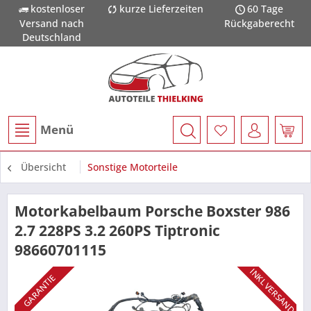
kostenloser
kurze Lieferzeiten
60 Tage
Versand nach
Rückgaberecht
Deutschland
Menü
Übersicht
Sonstige Motorteile
Motorkabelbaum Porsche Boxster 986
2.7 228PS 3.2 260PS Tiptronic
98660701115
INKL VERSAND
GARANTIE