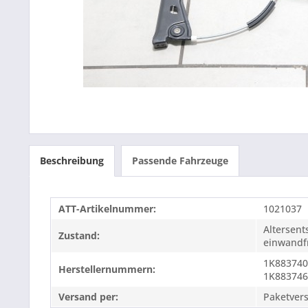
Beschreibung
Passende Fahrzeuge
ATT-Artikelnummer:
1021037
Altersen
Zustand:
einwandfr
1K883740
Herstellernummern:
1K883746
Versand per:
Paketver