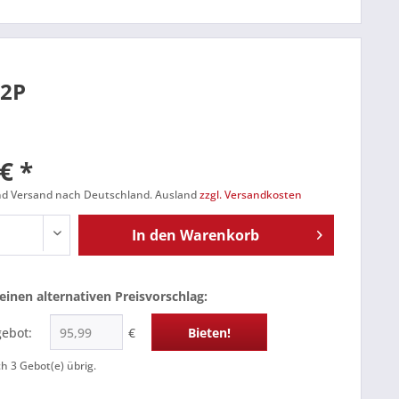
02P
€ *
und Versand nach Deutschland. Ausland
zzgl. Versandkosten
In den
Warenkorb
einen alternativen Preisvorschlag:
gebot:
€
Bieten!
ch
3
Gebot(e) übrig.