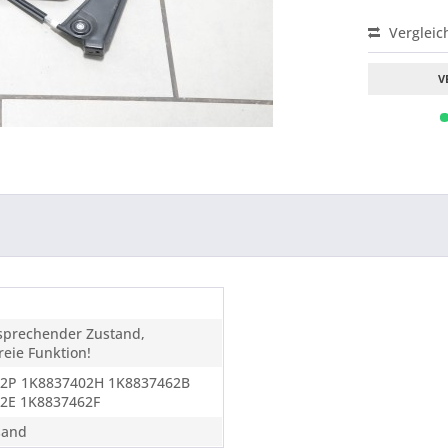
Vergleic
V
tsprechender Zustand,
eie Funktion!
2P 1K8837402H 1K8837462B
2E 1K8837462F
sand