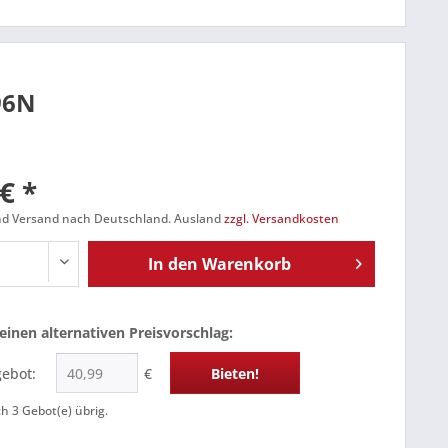
96N
€ *
und Versand nach Deutschland. Ausland
zzgl. Versandkosten
In den
Warenkorb
einen alternativen Preisvorschlag:
gebot:
€
Bieten!
ch
3
Gebot(e) übrig.