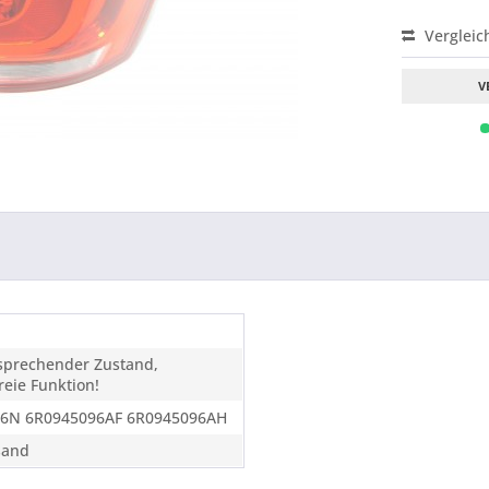
Vergleic
V
tsprechender Zustand,
eie Funktion!
6N 6R0945096AF 6R0945096AH
sand