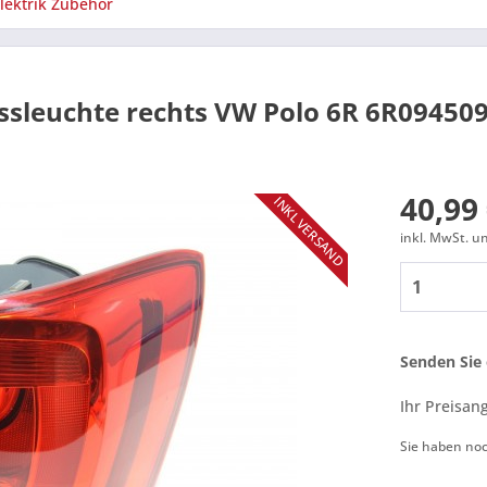
lektrik Zubehör
ssleuchte rechts VW Polo 6R 6R09450
40,99 
INKL VERSAND
inkl. MwSt. 
Senden Sie 
Ihr Preisan
Sie haben no