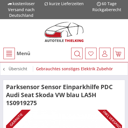
kostenloser
kurze Lieferzeiten
60 Tage
Versand nach
Rückgaberecht
Deutschland
Menü
Übersicht
Gebrauchtes sonstiges Elektrik Zubehör
Parksensor Sensor Einparkhilfe PDC
Audi Seat Skoda VW blau LA5H
1S0919275
INKL VERSAND
GARANTIE