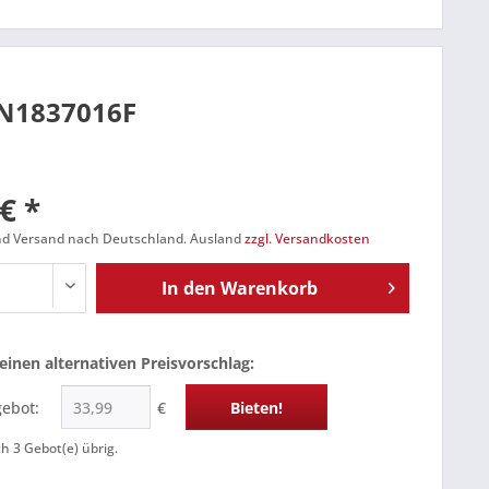
 5N1837016F
€ *
und Versand nach Deutschland. Ausland
zzgl. Versandkosten
In den
Warenkorb
einen alternativen Preisvorschlag:
gebot:
€
Bieten!
ch
3
Gebot(e) übrig.