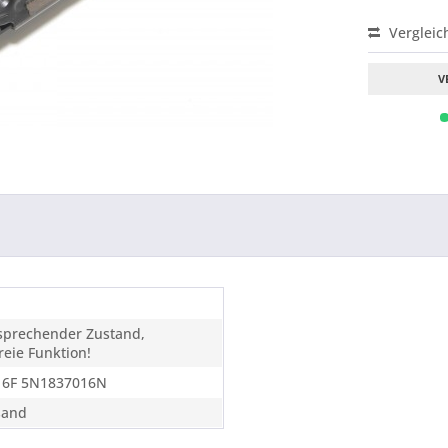
Vergleic
V
tsprechender Zustand,
eie Funktion!
16F 5N1837016N
sand