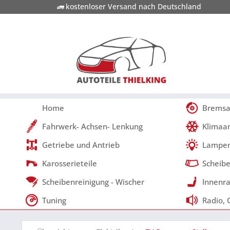
kostenloser Versand nach Deutschland
Home
Bremsa
Fahrwerk- Achsen- Lenkung
Klimaa
Getriebe und Antrieb
Lampen
Karosserieteile
Scheibe
Scheibenreinigung - Wischer
Innenra
Tuning
Radio, 