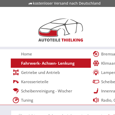
kostenloser Versand nach Deutschland
Home
Bremsa
Fahrwerk- Achsen- Lenkung
Klimaa
Getriebe und Antrieb
Lampen
Karosserieteile
Scheibe
Scheibenreinigung - Wischer
Innenra
Tuning
Radio, 