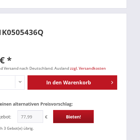
 1K0505436Q
€ *
und Versand nach Deutschland. Ausland
zzgl. Versandkosten
In den
Warenkorb
einen alternativen Preisvorschlag:
gebot:
€
Bieten!
ch
3
Gebot(e) übrig.