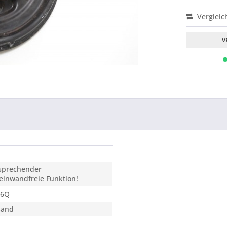
Vergleic
V
tsprechender
einwandfreie Funktion!
36Q
sand