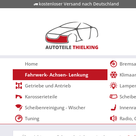
kostenloser Versand nach Deutschland
Home
Bremsa
Fahrwerk- Achsen- Lenkung
Klimaa
Getriebe und Antrieb
Lampen
Karosserieteile
Scheibe
Scheibenreinigung - Wischer
Innenra
Tuning
Radio, 