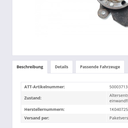
Beschreibung
Details
Passende Fahrzeuge
ATT-Artikelnummer:
50003713
Altersen
Zustand:
einwandfr
Herstellernummern:
1K04072
Versand per:
Paketver