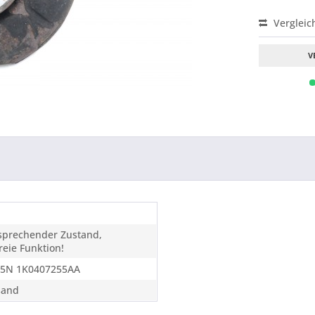
Vergleic
V
tsprechender Zustand,
eie Funktion!
55N 1K0407255AA
sand