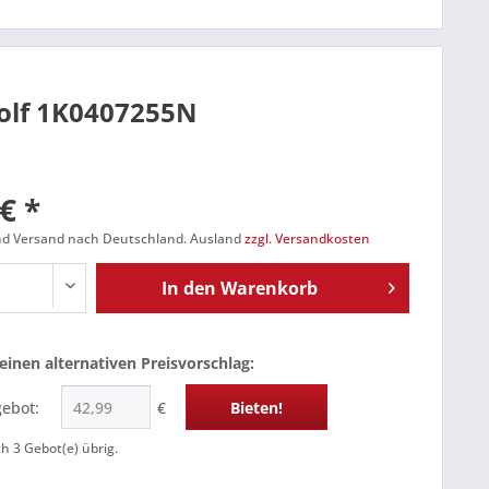
Golf 1K0407255N
€ *
und Versand nach Deutschland. Ausland
zzgl. Versandkosten
In den
Warenkorb
einen alternativen Preisvorschlag:
gebot:
€
Bieten!
ch
3
Gebot(e) übrig.