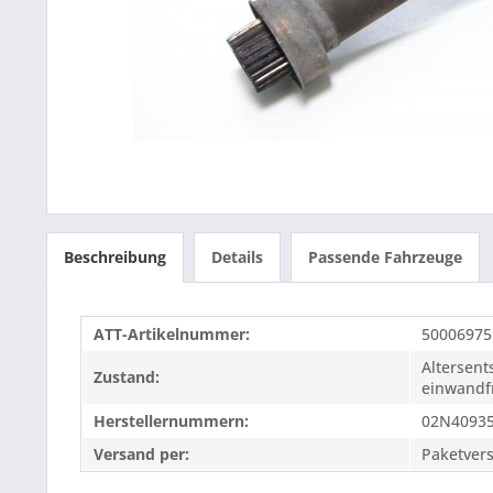
Beschreibung
Details
Passende Fahrzeuge
ATT-Artikelnummer:
50006975
Altersen
Zustand:
einwandfr
Herstellernummern:
02N4093
Versand per:
Paketver