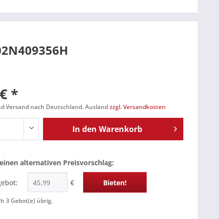
 02N409356H
€ *
und Versand nach Deutschland. Ausland
zzgl. Versandkosten
In den
Warenkorb
einen alternativen Preisvorschlag:
gebot:
€
Bieten!
ch
3
Gebot(e) übrig.