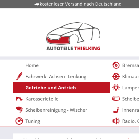
kostenloser Versand nach Deutschland
Home
Bremsa
Fahrwerk- Achsen- Lenkung
Klimaa
Getriebe und Antrieb
Lampen
Karosserieteile
Scheibe
Scheibenreinigung - Wischer
Innenra
Tuning
Radio, 