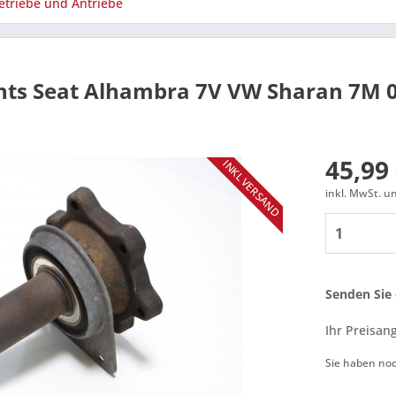
etriebe und Antriebe
echts Seat Alhambra 7V VW Sharan 7M
45,99 
INKL VERSAND
inkl. MwSt. 
Senden Sie 
Ihr Preisan
Sie haben no