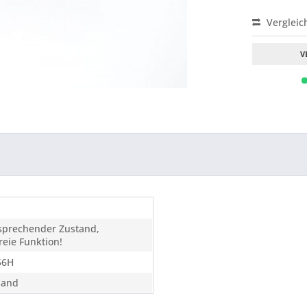
Vergleic
V
tsprechender Zustand,
eie Funktion!
56H
sand