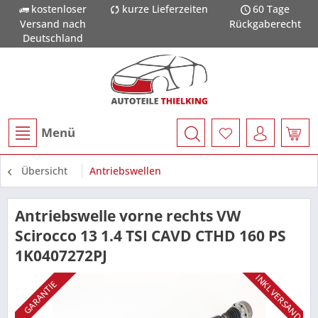
kostenloser
kurze Lieferzeiten
60 Tage
Versand nach
Rückgaberecht
Deutschland
Menü
Übersicht
Antriebswellen
Antriebswelle vorne rechts VW
Scirocco 13 1.4 TSI CAVD CTHD 160 PS
1K0407272PJ
INKL VERSAND
GARANTIE