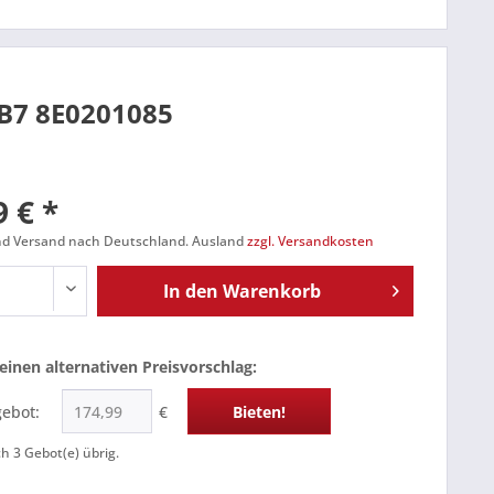
 B7 8E0201085
 € *
und Versand nach Deutschland. Ausland
zzgl. Versandkosten
In den
Warenkorb
einen alternativen Preisvorschlag:
gebot:
€
Bieten!
ch
3
Gebot(e) übrig.