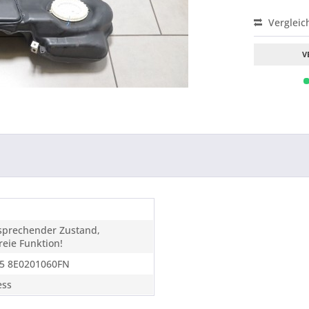
Vergleic
V
tsprechender Zustand,
eie Funktion!
5 8E0201060FN
ess