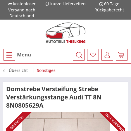
kostenloser
kurze Lieferzeiten
60 Tage
Versand nach
Rückgaberecht
Deutschland
Menü
Übersicht
Sonstiges
Domstrebe Versteifung Strebe
Verstärkungsstange Audi TT 8N
8N0805629A
INKL VERSAND
GARANTIE