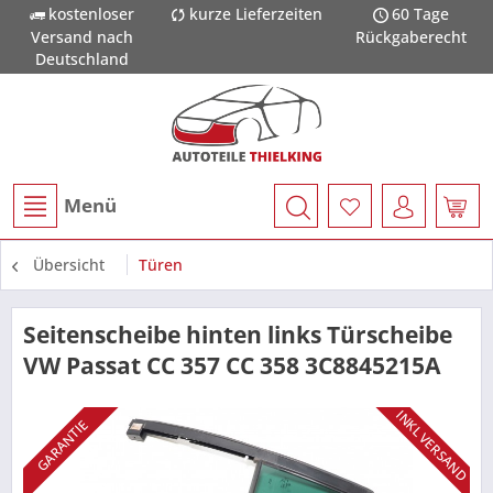
kostenloser
kurze Lieferzeiten
60 Tage
Versand nach
Rückgaberecht
Deutschland
Menü
Übersicht
Türen
Seitenscheibe hinten links Türscheibe
VW Passat CC 357 CC 358 3C8845215A
INKL VERSAND
GARANTIE