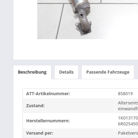
Beschreibung
Details
Passende Fahrzeuge
ATT-Artikelnummer:
858019
Altersen
Zustand:
einwandfr
1K013170
Herstellernummern:
6R02545
Versand per:
Paketver