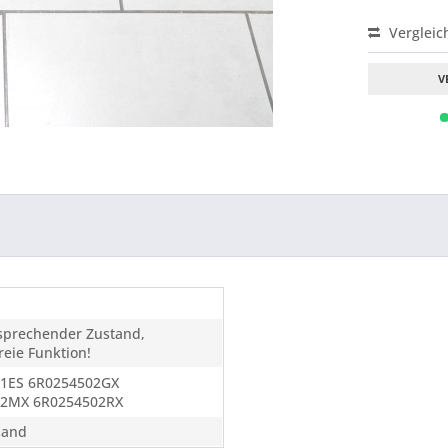
Vergleic
V
tsprechender Zustand,
eie Funktion!
1ES 6R0254502GX
02MX 6R0254502RX
sand