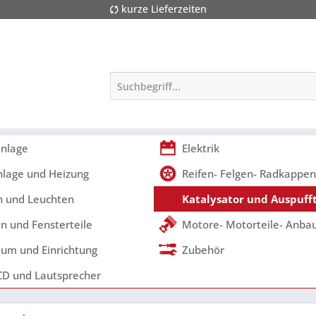
kurze Lieferzeiten
nlage
Elektrik
nlage und Heizung
Reifen- Felgen- Radkappen
 und Leuchten
Katalysator und Auspufft
n und Fensterteile
Motore- Motorteile- Anbau
um und Einrichtung
Zubehör
CD und Lautsprecher