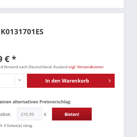
 1K0131701ES
 € *
und Versand nach Deutschland. Ausland
zzgl. Versandkosten
In den
Warenkorb
einen alternativen Preisvorschlag:
gebot:
€
Bieten!
ch
3
Gebot(e) übrig.