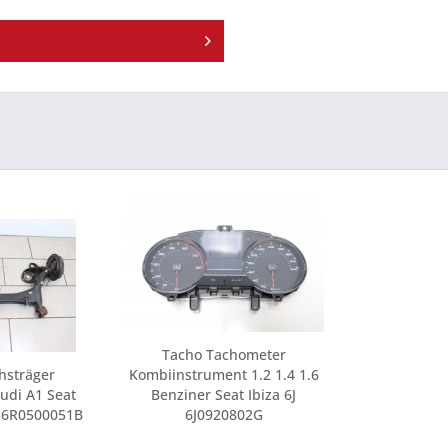
Tacho Tachometer
hsträger
Kombiinstrument 1.2 1.4 1.6
di A1 Seat
Benziner Seat Ibiza 6J
R 6R0500051B
6J0920802G