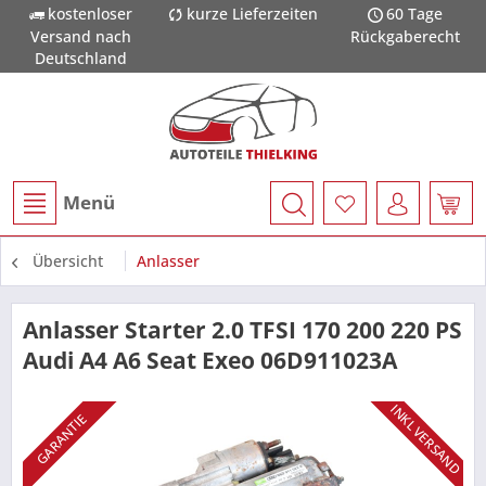
kostenloser
kurze Lieferzeiten
60 Tage
Versand nach
Rückgaberecht
Deutschland
Menü
Übersicht
Anlasser
Anlasser Starter 2.0 TFSI 170 200 220 PS
Audi A4 A6 Seat Exeo 06D911023A
INKL VERSAND
GARANTIE