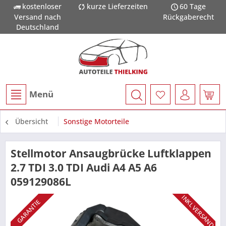
kostenloser
kurze Lieferzeiten
60 Tage
Versand nach
Rückgaberecht
Deutschland
Menü
Übersicht
Sonstige Motorteile
Stellmotor Ansaugbrücke Luftklappen
2.7 TDI 3.0 TDI Audi A4 A5 A6
059129086L
INKL VERSAND
GARANTIE