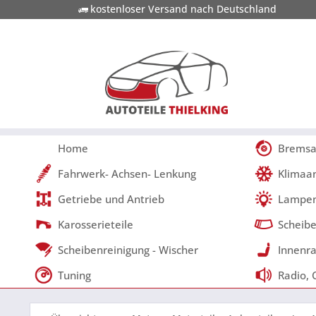
kostenloser Versand nach Deutschland
Home
Bremsa
Fahrwerk- Achsen- Lenkung
Klimaa
Getriebe und Antrieb
Lampen
Karosserieteile
Scheibe
Scheibenreinigung - Wischer
Innenra
Tuning
Radio, 