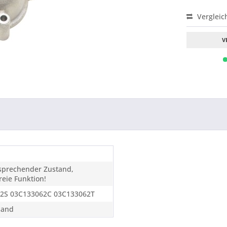
Vergleic
V
tsprechender Zustand,
eie Funktion!
2S 03C133062C 03C133062T
sand