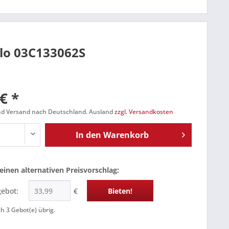
olo 03C133062S
€ *
und Versand nach Deutschland. Ausland
zzgl. Versandkosten
In den
Warenkorb
einen alternativen Preisvorschlag:
gebot:
€
Bieten!
ch
3
Gebot(e) übrig.