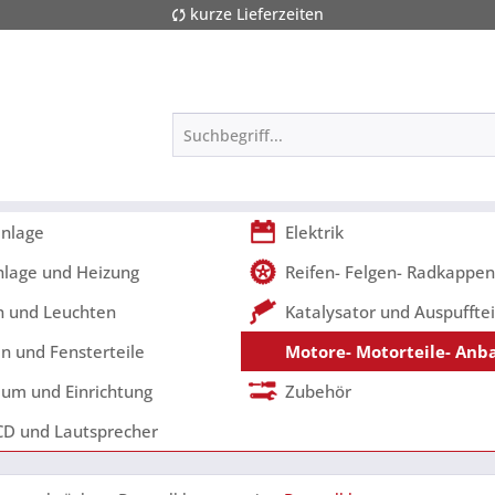
kurze Lieferzeiten
nlage
Elektrik
nlage und Heizung
Reifen- Felgen- Radkappen
 und Leuchten
Katalysator und Auspufftei
n und Fensterteile
Motore- Motorteile- Anb
um und Einrichtung
Zubehör
CD und Lautsprecher