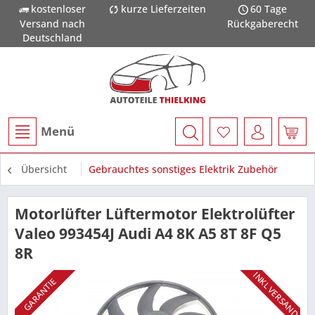
kostenloser
kurze Lieferzeiten
60 Tage
Versand nach
Rückgaberecht
Deutschland
Menü
Übersicht
Gebrauchtes sonstiges Elektrik Zubehör
Motorlüfter Lüftermotor Elektrolüfter
Valeo 993454J Audi A4 8K A5 8T 8F Q5
8R
INKL VERSAND
GARANTIE