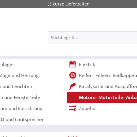
kurze Lieferzeiten
nlage
Elektrik
nlage und Heizung
Reifen- Felgen- Radkappen
 und Leuchten
Katalysator und Auspufftei
n und Fensterteile
Motore- Motorteile- Anb
um und Einrichtung
Zubehör
CD und Lautsprecher