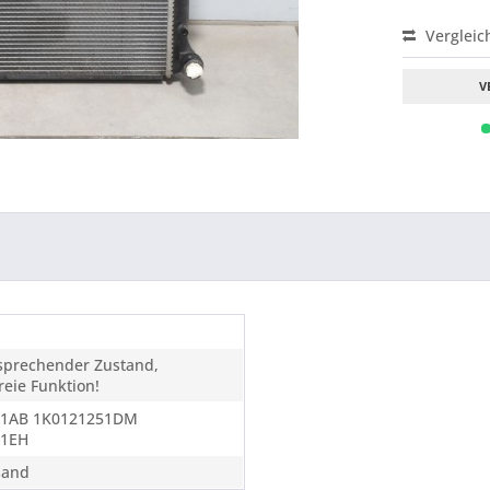
Vergleic
V
tsprechender Zustand,
eie Funktion!
51AB 1K0121251DM
51EH
sand