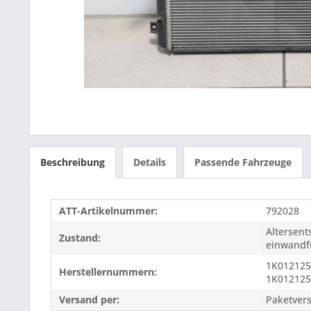
Beschreibung
Details
Passende Fahrzeuge
ATT-Artikelnummer:
792028
Altersen
Zustand:
einwandfr
1K01212
Herstellernummern:
1K01212
Versand per:
Paketver