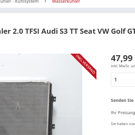
ühler - Kühlsystem
Wasserkühler
er 2.0 TFSI Audi S3 TT Seat VW Golf 
47,99 
INKL VERSAND
inkl. MwSt. 
Senden Sie 
Ihr Preisan
Sie haben no