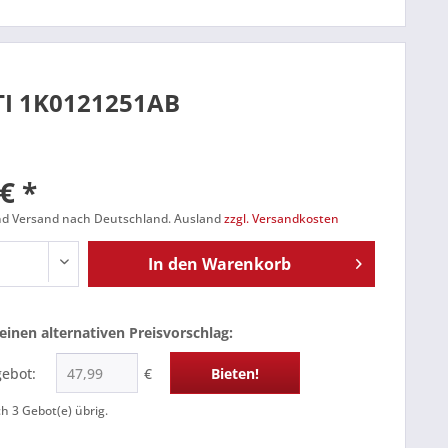
GTI 1K0121251AB
€ *
und Versand nach Deutschland. Ausland
zzgl. Versandkosten
In den
Warenkorb
einen alternativen Preisvorschlag:
gebot:
€
Bieten!
ch
3
Gebot(e) übrig.